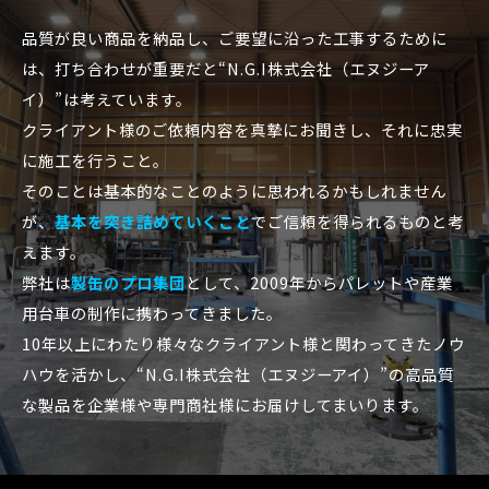
品質が良い商品を納品し、ご要望に沿った工事するために
は、打ち合わせが重要だと“N.G.I株式会社（エヌジーア
イ）”は考えています。
クライアント様のご依頼内容を真摯にお聞きし、それに忠実
に施工を行うこと。
そのことは基本的なことのように思われるかもしれません
が、
基本を突き詰めていくこと
でご信頼を得られるものと考
えます。
弊社は
製缶のプロ集団
として、2009年からパレットや産業
用台車の制作に携わってきました。
10年以上にわたり様々なクライアント様と関わってきたノウ
ハウを活かし、“N.G.I株式会社（エヌジーアイ）”の高品質
な製品を企業様や専門商社様にお届けしてまいります。